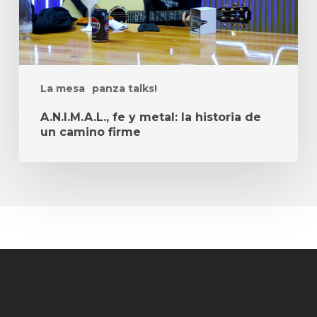
un
camino
firme
La mesa
panza talks!
A.N.I.M.A.L., fe y metal: la historia de
un camino firme