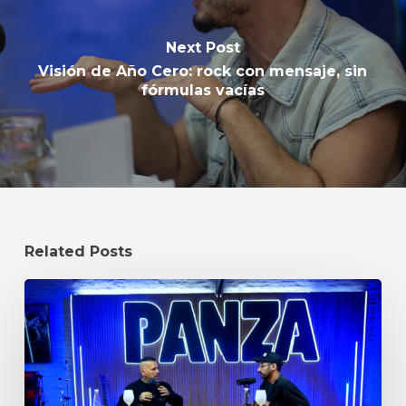
Next Post
Visión de Año Cero: rock con mensaje, sin
fórmulas vacías
Related Posts
Andrés
Giménez
en
Panza:
metal,