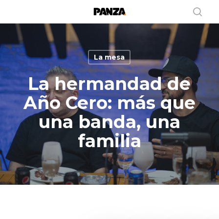
Skip
to
sear
main
content
La mesa
La hermandad de
Año Cero: más que
una banda, una
familia