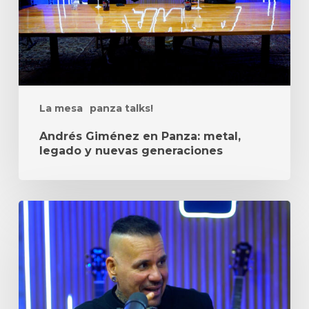
legado
y
nuevas
generaciones
La mesa
panza talks!
Andrés Giménez en Panza: metal,
legado y nuevas generaciones
Andrés
Giménez:
“Mi
motor
siempre
fue