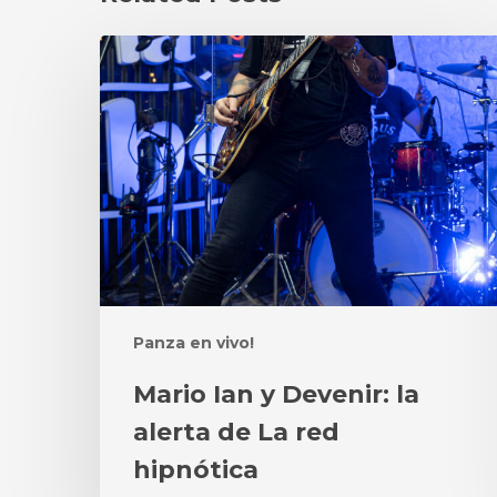
Mario
Ian
y
Devenir:
la
alerta
de
La
red
hipnótica
Panza en vivo!
Mario Ian y Devenir: la
alerta de La red
hipnótica