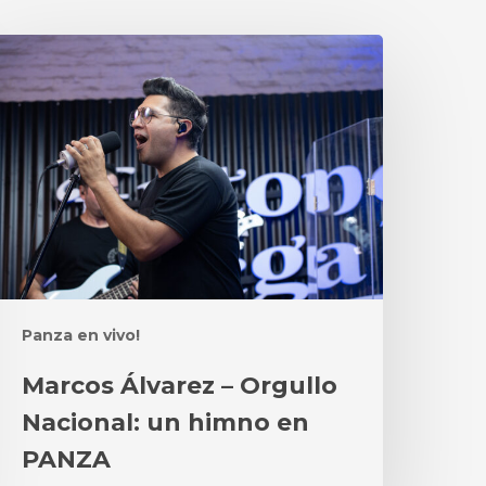
arcos
lvarez
rgullo
acional:
n
imno
n
ANZA
Panza en vivo!
Marcos Álvarez – Orgullo
Nacional: un himno en
PANZA