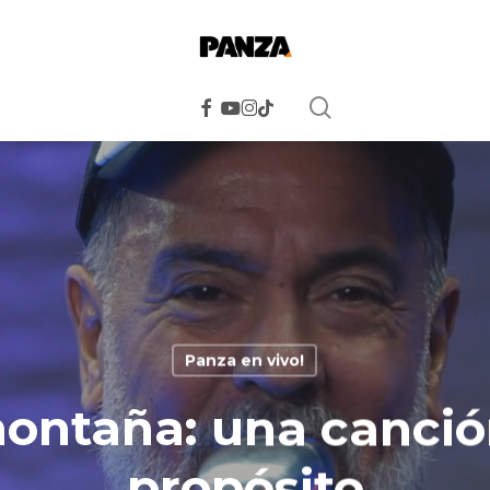
search
facebook
youtube
instagram
tiktok
Panza en vivo!
ontaña: una canció
propósito