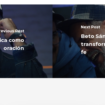
Next Post
revious Post
Beto Sán
sica como
transfor
oración
fe