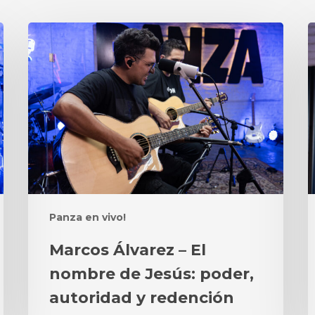
Marcos
M
Álvarez
Á
–
–
El
O
nombre
N
de
u
Jesús:
h
poder,
e
autoridad
P
y
redención
Panza en vivo!
Marcos Álvarez – El
nombre de Jesús: poder,
autoridad y redención