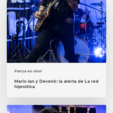
Ian
y
Devenir:
la
alerta
de
La
red
hipnótica
Panza en vivo!
Mario Ian y Devenir: la alerta de La red
hipnótica
Marcos