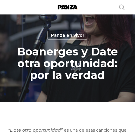
Skip
to
sear
main
content
Panza en vivo!
Boanerges y Date
otra oportunidad:
por la verdad
“Date otra oportunidad”
es una de esas canciones que