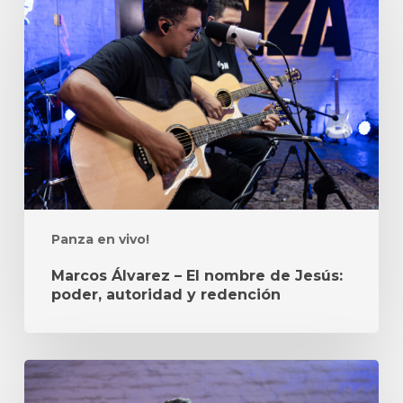
Álvarez
–
El
nombre
de
Jesús:
poder,
autoridad
y
redención
Panza en vivo!
Marcos Álvarez – El nombre de Jesús:
poder, autoridad y redención
Marcos
Álvarez