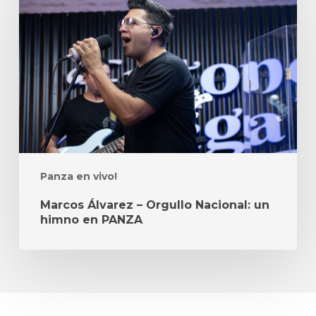
–
Orgullo
Nacional:
un
himno
en
PANZA
Panza en vivo!
Marcos Álvarez – Orgullo Nacional: un
himno en PANZA