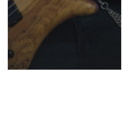
Panza en vivo!
Boanerges – Date otra oportunidad:
un llamado a la esperanza