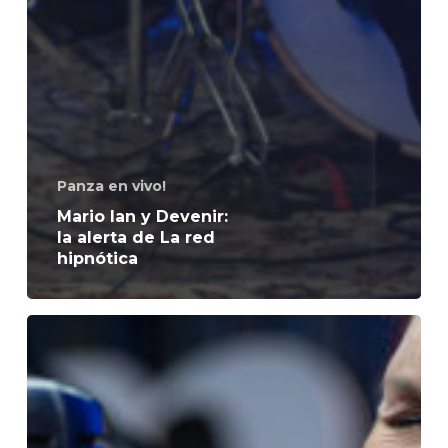
Panza en vivo!
Mario Ian y Devenir:
la alerta de La red
hipnótica
Boanerges
y
Date
otra
oportunidad: